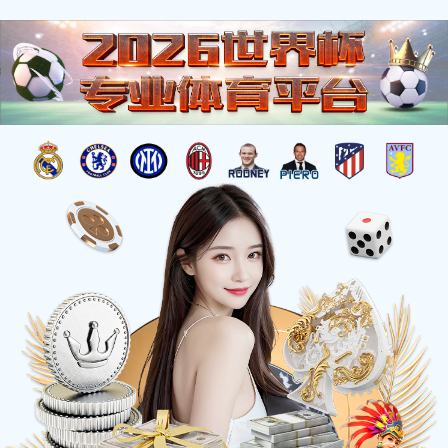
立即注册
星空官网
带您畅享全球体育盛
事
专业平台，数据精准，
高清直播
覆盖热门体育项
目。
聚焦足球、篮球、电竞等赛事，
每日内容实时更
新
。
极速访问
下载APP